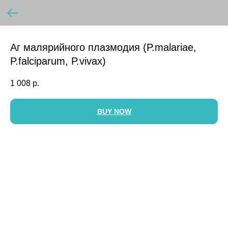
Аг малярийного плазмодия (P.malariae,
P.falciparum, P.vivax)
1 008
р.
BUY NOW