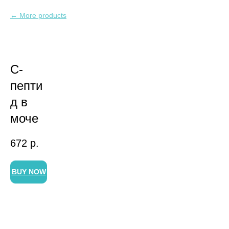
More products
С-
пепти
д в
моче
672
р.
BUY NOW