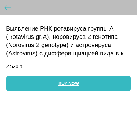
Выявление РНК ротавируса группы A
(Rotavirus gr.A), норовируса 2 генотипа
(Norovirus 2 genotype) и астровируса
(Astrovirus) с дифференциацией вида в к
2 520
р.
BUY NOW