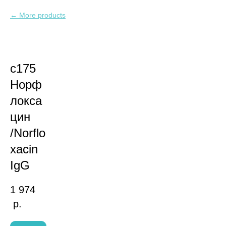
More products
c175
Норф
локса
цин
/Norflo
xacin
IgG
1 974
р.