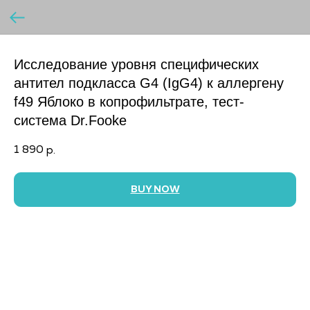
Исследование уровня специфических
антител подкласса G4 (IgG4) к аллергену
f49 Яблоко в копрофильтрате, тест-
система Dr.Fooke
1 890
р.
BUY NOW