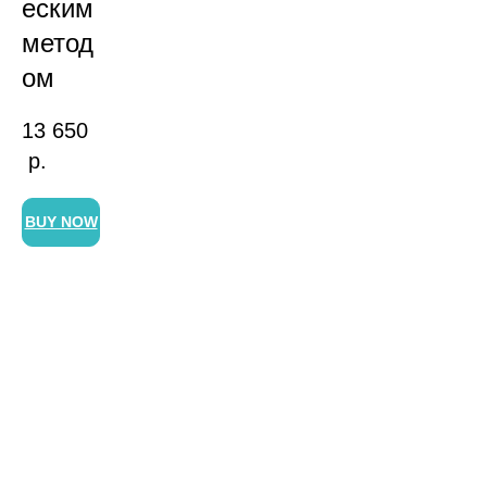
еским
метод
ом
13 650
р.
BUY NOW