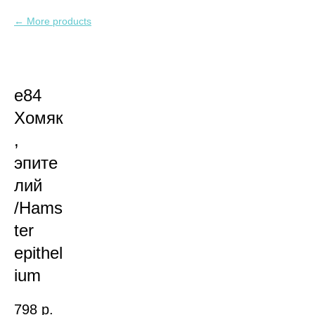
More products
e84
Хомяк
,
эпите
лий
/Hams
ter
epithel
ium
798
р.