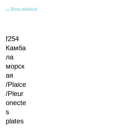
More products
f254
Камба
ла
морск
ая
/Plaice
/Pleur
onecte
s
plates