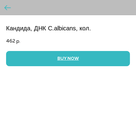
Кандида, ДНК C.albicans, кол.
462
р.
BUY NOW