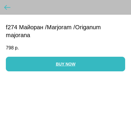
f274 Майоран /Marjoram /Origanum
majorana
798
р.
BUY NOW