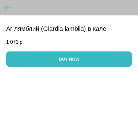
Аг лямблий (Giardia lamblia) в кале
1 071
р.
BUY NOW