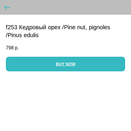
f253 Кедровый орех /Pine nut, pignoles
/Pinus edulis
798
р.
BUY NOW