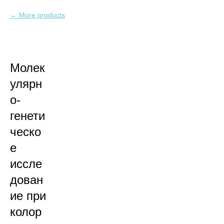
More products
Молек
улярн
о-
генети
ческо
е
иссле
дован
ие при
колор