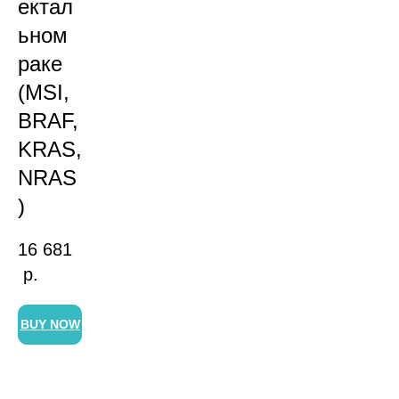
ектал
ьном
раке
(MSI,
BRAF,
KRAS,
NRAS
)
16 681
р.
BUY NOW