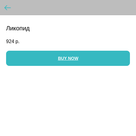
Ликопид
924
р.
BUY NOW