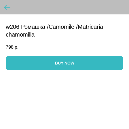
w206 Ромашка /Camomile /Matricaria
chamomilla
798
р.
BUY NOW