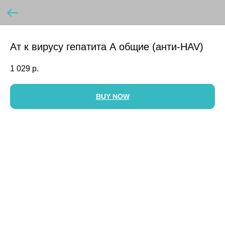
Ат к вирусу гепатита А общие (анти-HAV)
1 029
р.
BUY NOW