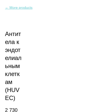
More products
Антит
ела к
эндот
елиал
ьным
клетк
ам
(HUV
EC)
2 730