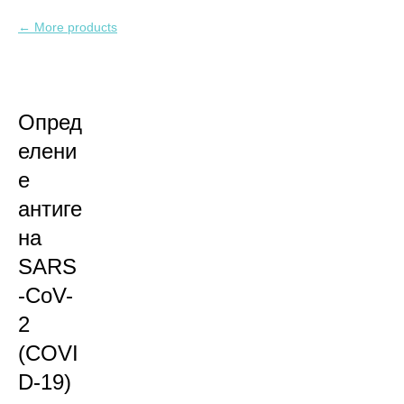
More products
Опред
елени
е
антиге
на
SARS
-CoV-
2
(COVI
D-19)