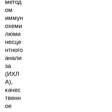
метод
ом
иммун
охеми
люми
несце
нтного
анали
за
(ИХЛ
А),
качес
твенн
ое