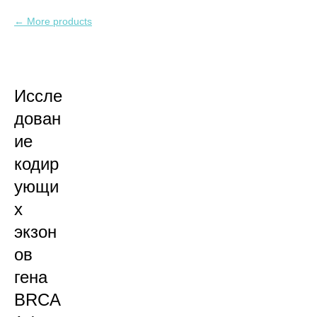
More products
Иссле
дован
ие
кодир
ующи
х
экзон
ов
гена
BRCA