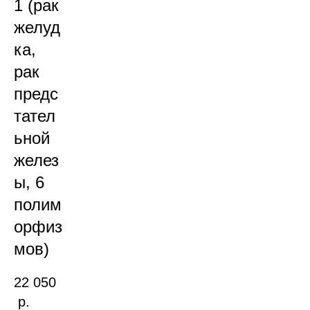
1 (рак
желуд
ка,
рак
предс
тател
ьной
желез
ы, 6
полим
орфиз
мов)
22 050
р.