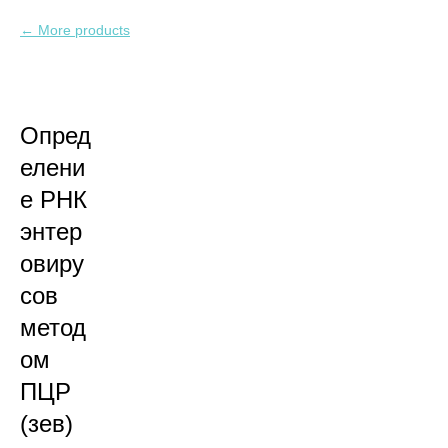
More products
Опред
елени
е РНК
энтер
овиру
сов
метод
ом
ПЦР
(зев)