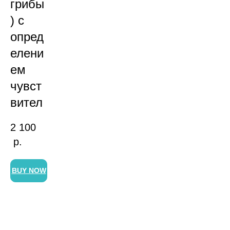
грибы
) с
опред
елени
ем
чувст
вител
2 100
р.
BUY NOW