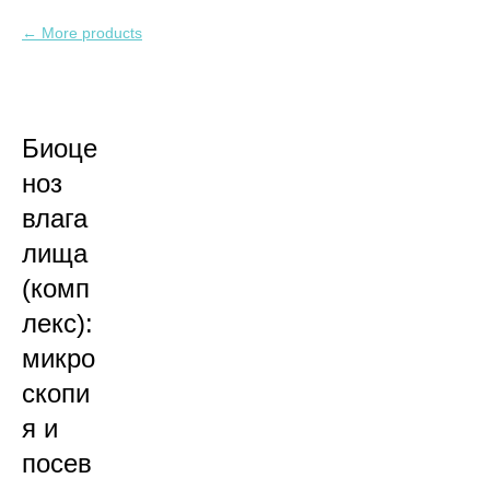
More products
Биоце
ноз
влага
лища
(комп
лекс):
микро
скопи
я и
посев