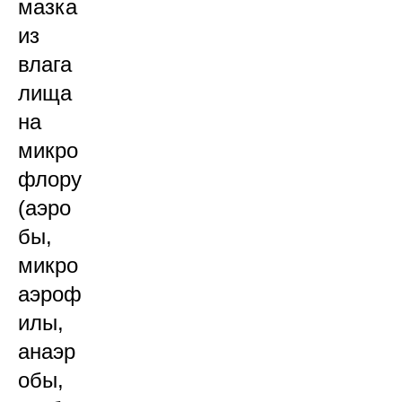
мазка
из
влага
лища
на
микро
флору
(аэро
бы,
микро
аэроф
илы,
анаэр
обы,