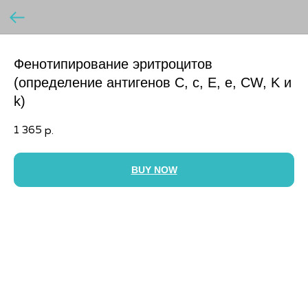
Фенотипирование эритроцитов
(определение антигенов C, c, E, e, CW, K и
k)
1 365
р.
BUY NOW