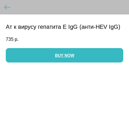
Ат к вирусу гепатита Е IgG (анти-HEV IgG)
735
р.
BUY NOW