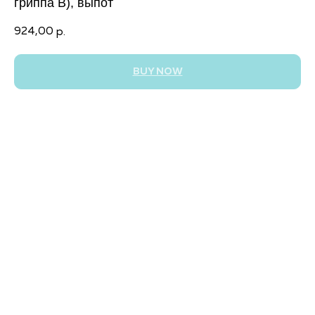
гриппа В), выпот
924,00
р.
BUY NOW