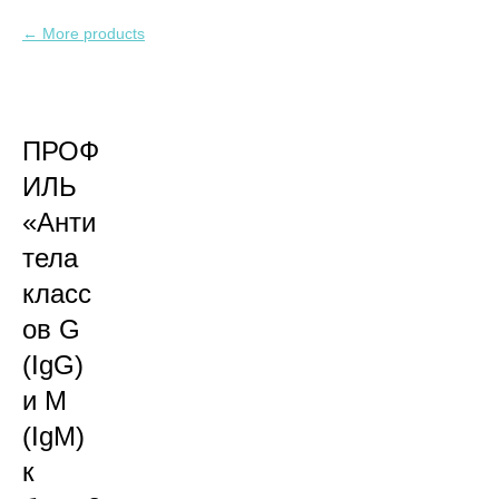
More products
ПРОФ
ИЛЬ
«Анти
тела
класс
ов G
(IgG)
и M
(IgM)
к