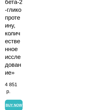
бета-2
-глико
проте
ину,
колич
естве
нное
иссле
дован
ие»
4 851
р.
BUY NOW