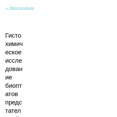
More products
Гисто
химич
еское
иссле
дован
ие
биопт
атов
предс
тател