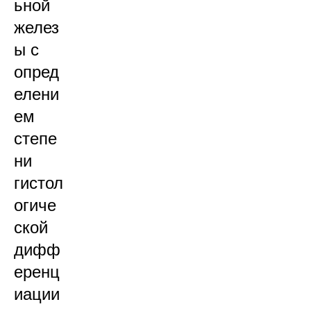
ьной
желез
ы с
опред
елени
ем
степе
ни
гистол
огиче
ской
дифф
еренц
иации