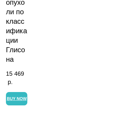
опухо
ли по
класс
ифика
ции
Глисо
на
15 469
р.
BUY NOW