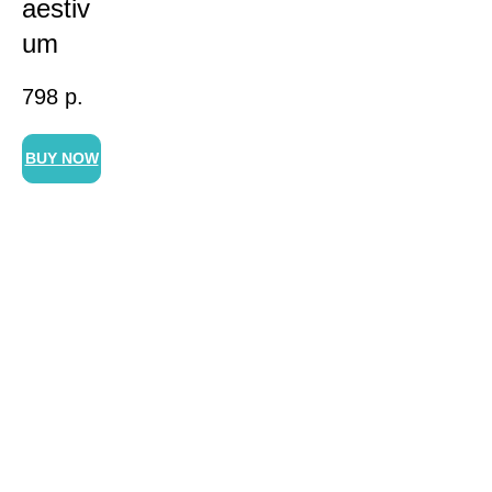
aestiv
um
798
р.
BUY NOW