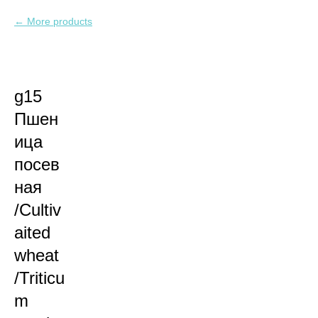
More products
g15
Пшен
ица
посев
ная
/Cultiv
aited
wheat
/Triticu
m