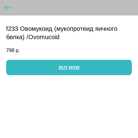
f233 Овомукоид (мукопротеид яичного
белка) /Ovomucoid
798
р.
BUY NOW